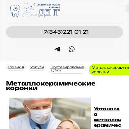
+7(343)221-01-21
Главная
Услуги
Протезирование
Металлокерамич
зубов
коронки
Металлокерамические
коронки
Установк
а
металлок
ерамичес